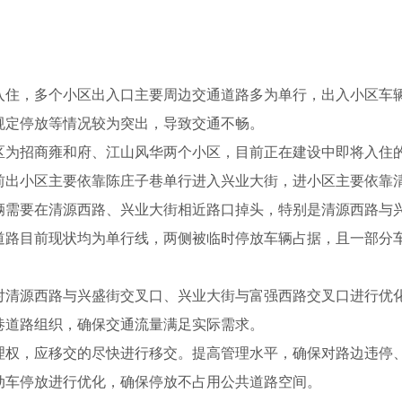
，多个小区出入口主要周边交通道路多为单行，出入小区车辆
规定停放等情况较为突出，导致交通不畅。
招商雍和府、江山风华两个小区，目前正在建设中即将入住的
前出小区主要依靠陈庄子巷单行进入兴业大街，进小区主要依靠
辆需要在清源西路、兴业大街相近路口掉头，特别是清源西路与
道路目前现状均为单行线，两侧被临时停放车辆占据，且一部分
。
源西路与兴盛街交叉口、兴业大街与富强西路交叉口进行优化
巷道路组织，确保交通流量满足实际需求。
，应移交的尽快进行移交。提高管理水平，确保对路边违停、
动车停放进行优化，确保停放不占用公共道路空间。