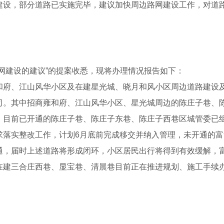
，部分道路已实施完毕，建议加快周边路网建设工作，对道路
建设的建议”的提案收悉，现将办理情况报告如下：
、江山风华小区及在建星光城、晓月和风小区周边道路建设及
。其中招商雍和府、江山风华小区、星光城周边的陈庄子巷、陈
，目前已开通的陈庄子巷、陈庄子东巷、陈庄子西巷区城管委已
求落实整改工作，计划6月底前完成移交并纳入管理，未开通的
通，届时上述道路将形成闭环，小区居民出行将得到有效缓解，
在建三合庄西巷、显宝巷、清晨巷目前正在推进规划、施工手续