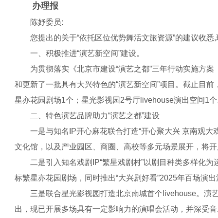
办理报
陈妤委员:
您提出的关于“依托区位优势舞活文旅资源”的建议收悉,
一、积极推进“演艺新空间”建设。
为贯彻落实《北京市建设“演艺之都”三年行动实施方案（2
和更新了一批具有大兴特色的“演艺新空间”项目。截止目前
星亦花园剧场1个；星光影视园2号厅livehouse演出空间
二、特色演艺品牌助力“演艺之都”建设
一是与知名IP开心麻花联合打造“开心聚大兴 京南观大
文化馆，以及产业园区、商圈、高校等多元场景展开，将开
二是引入知名戏剧IP“繁星戏剧村”以剧目种类多样化为
标繁星亦花园剧场，同时推出“大兴剧好看”2025年百场演
三是联合星光影视园打造北京南城首个livehouse。演
出，现已开展多场具有一定影响力的演唱会活动，并深受音